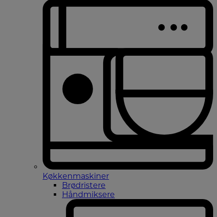
Køkkenmaskiner
Brødristere
Håndmiksere