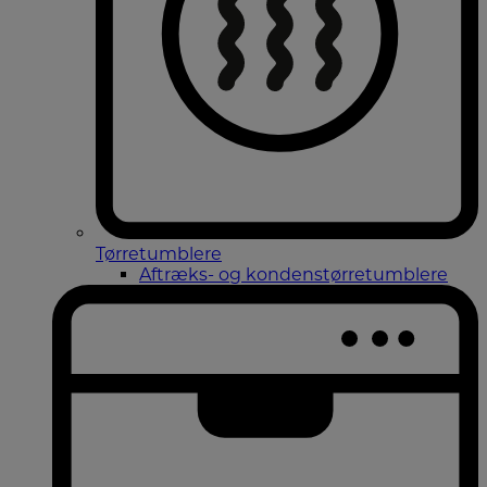
Tørretumblere
Aftræks- og kondenstørretumblere