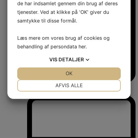
de har indsamlet gennem din brug af deres
tjenester. Ved at klikke på 'OK' giver du
samtykke til disse formål.
Læs mere om vores brug af cookies og
behandling af persondata
her
.
VIS
DETALJER
JA
NEJ
OK
JA
NEJ
NØDVENDIGE
PRÆFERENCER
AFVIS ALLE
Vinkøleskabe
Vinkøleskabe
JA
NEJ
JA
NEJ
MARKETING
STATISTIK