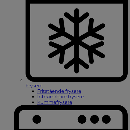
Frysere
Fritstående frysere
Integrerbare frysere
Kummefrysere