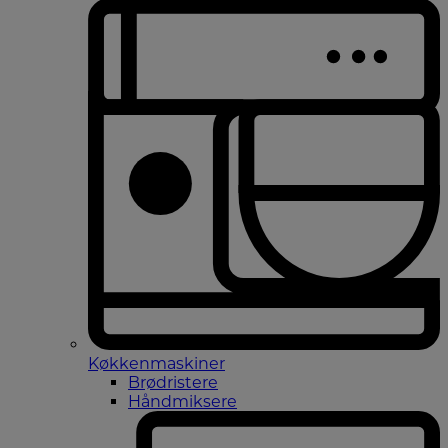
Køkkenmaskiner
Brødristere
Håndmiksere