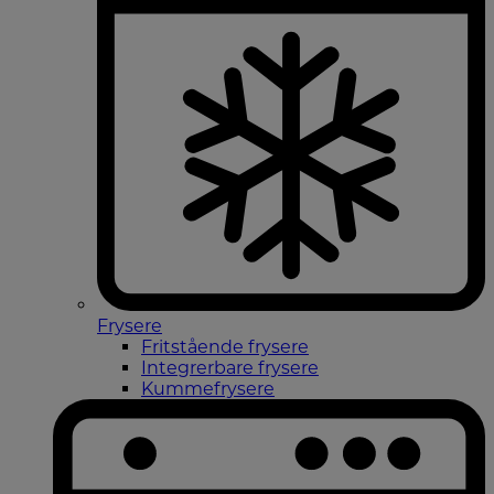
Frysere
Fritstående frysere
Integrerbare frysere
Kummefrysere