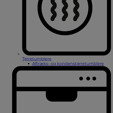
Tørretumblere
Aftræks- og kondenstørretumblere