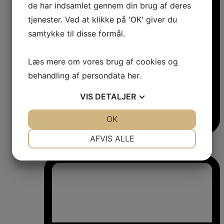
de har indsamlet gennem din brug af deres
tjenester. Ved at klikke på 'OK' giver du
samtykke til disse formål.
Læs mere om vores brug af cookies og
behandling af persondata
her
.
VIS
DETALJER
JA
NEJ
OK
JA
NEJ
NØDVENDIGE
PRÆFERENCER
AFVIS ALLE
Vinkøleskabe
Vinkøleskabe
JA
NEJ
JA
NEJ
MARKETING
STATISTIK