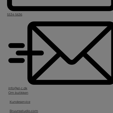
5534 5636
info@el-c.dk
Om butikken
Kundeservice
Bruunsstudio.com