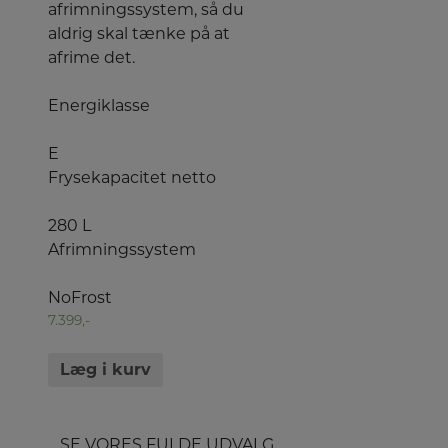
afrimningssystem, så du
aldrig skal tænke på at
afrime det.
Energiklasse
E
Frysekapacitet netto
280 L
Afrimningssystem
NoFrost
7.399,-
Læg i kurv
SE VORES FULDE UDVALG