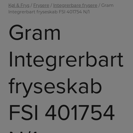
Køl & Frys
/
Frysere
/
Integrerbare frysere
/ Gram
Integrerbart fryseskab FSI 401754 N/1
Gram
Integrerbart
fryseskab
FSI 401754