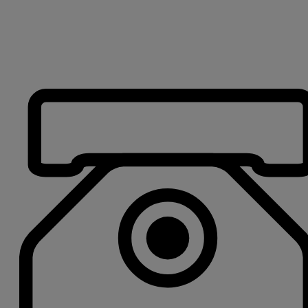
Hop
til
indholdet