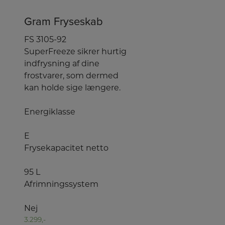
Gram Fryseskab
FS 3105-92
SuperFreeze sikrer hurtig
indfrysning af dine
frostvarer, som dermed
kan holde sige længere.
Energiklasse
E
Frysekapacitet netto
95 L
Afrimningssystem
Nej
3.299,-