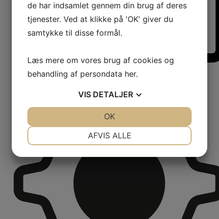
de har indsamlet gennem din brug af deres
tjenester. Ved at klikke på 'OK' giver du
samtykke til disse formål.
Læs mere om vores brug af cookies og
Beskrivelse
behandling af persondata
her
.
VIS
DETALJER
JA
NEJ
OK
JA
NEJ
NØDVENDIGE
PRÆFERENCER
AFVIS ALLE
JA
NEJ
JA
NEJ
MARKETING
STATISTIK