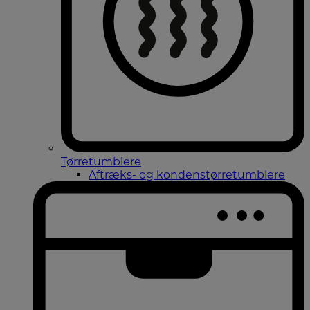
Tørretumblere
Aftræks- og kondenstørretumblere