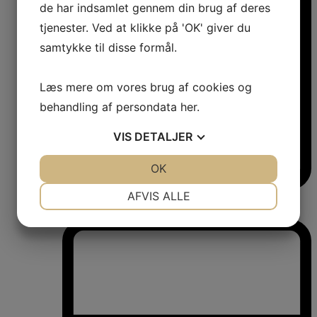
de har indsamlet gennem din brug af deres
tjenester. Ved at klikke på 'OK' giver du
samtykke til disse formål.
Læs mere om vores brug af cookies og
behandling af persondata
her
.
VIS
DETALJER
JA
NEJ
OK
JA
NEJ
NØDVENDIGE
PRÆFERENCER
AFVIS ALLE
Vinkøleskabe
Vinkøleskabe
JA
NEJ
JA
NEJ
MARKETING
STATISTIK