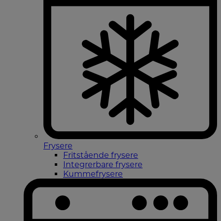
Frysere
Fritstående frysere
Integrerbare frysere
Kummefrysere