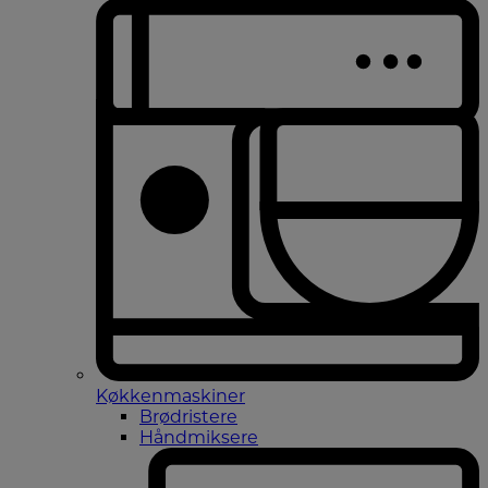
Køkkenmaskiner
Brødristere
Håndmiksere