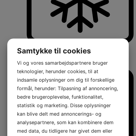
Køle-/fryseskabe
Samtykke til cookies
Fritstående køle-/fryseskabe
Integrerbare køle-/fryseskabe
Køleskabe med fryseboks
Vi og vores samarbejdspartnere bruger
Amerikanerkøleskabe
teknologier, herunder cookies, til at
indsamle oplysninger om dig til forskellige
formål, herunder: Tilpasning af annoncering,
bedre brugeroplevelse, funktionalitet,
statistik og marketing. Disse oplysninger
kan blive delt med annoncerings- og
analysepartnere, som kan kombinere dem
med data, du tidligere har givet dem eller