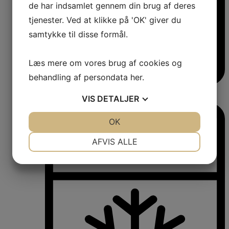
de har indsamlet gennem din brug af deres
tjenester. Ved at klikke på 'OK' giver du
samtykke til disse formål.
Læs mere om vores brug af cookies og
behandling af persondata
her
.
Vinkøleskabe
VIS
DETALJER
Vinkøleskabe
JA
NEJ
OK
JA
NEJ
NØDVENDIGE
PRÆFERENCER
AFVIS ALLE
JA
NEJ
JA
NEJ
MARKETING
STATISTIK