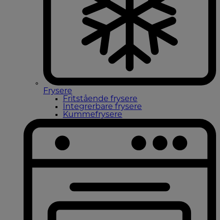
Frysere
Fritstående frysere
Integrerbare frysere
Kummefrysere